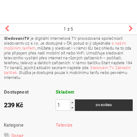
1
z 5
SledovaniTV
je digitální internetová TV
provozovaná společností
sledovanitv.cz s.r.o. Je dostupná v ČR, pokud si jí objednáte
s naším
mobilním tarifem
, můžete ji sledovat i v rámci EU bez ohledu na to zda
jste připojeni přes naší mobilní síť nebo WiFi.
Umožňuje sledování
televizního vysílání přes internet na různých zařízeních – počítači,
telefonu, televizi a dalších zařízeních. V rámci balíčku Start najdete 194
TV kanálů, jejichž aktuální seznam najdete zde:
Sledování TV Základní
balíček
. Služba je dostupná pouze k mobilnímu tarifu nebo pevnému
internetu.
Dostupnost
Skladem
239 Kč
Kategorie
Televize
Dotaz