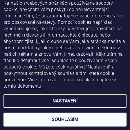
Na našich webových stránkách používáme soubory
cookie, abychom vám poskytli co nejrelevantnější
informace tím, že si zapamatujeme vaše preference a to i
pro opakované návštěvy. Pomocí cookies například
vyhodnocujeme, jaké stránky navštěvujete, abychom na
nich měli relevantní informace, které hledáte, nebo
abychom zjistili, jak dlouho se Vám jaká stránka načítá a
příště jí udělali rychlejší, nebo zda jste viděli některou z
našich reklam a znovu Vám jí neukazovali. Kliknutím na
tlačítko "Přijmout vše" souhlasíte s používáním všech
|
|
|
proč s námi
hlasové tarify
internetová připojení
souborů cookie. Můžete však navštívit "Nastavení" a
tarify pro pevnou linku
poskytnout kontrolovaný souhlas s tím, které cookie
použijeme. Více informací o našich cookies najdete v
tomto
dokumentu.
2026 ©
Erbia Mobile
, všechna práva vyhrazena
Vytvořil Shoptet
NASTAVENÍ
SOUHLASÍM