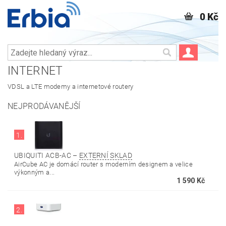
0 Kč
INTERNET
VDSL a LTE modemy a internetové routery
NEJPRODÁVANĚJŠÍ
1.
UBIQUITI ACB-AC
–
EXTERNÍ SKLAD
AirCube AC je domácí router s moderním designem a velice
výkonným a...
1 590 Kč
2.