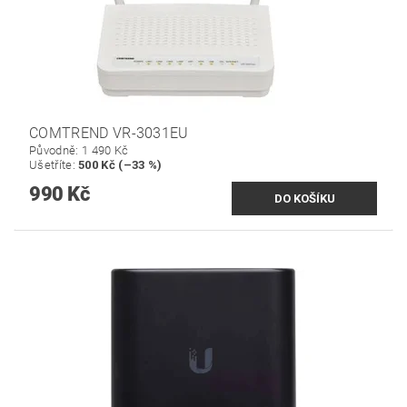
COMTREND VR-3031EU
Původně:
1 490 Kč
Ušetříte
:
500 Kč (–33 %)
990 Kč