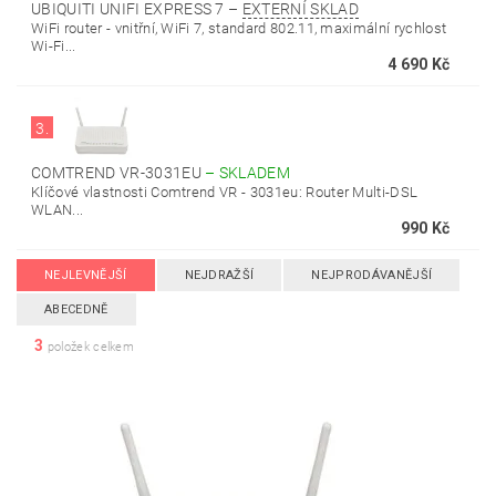
UBIQUITI UNIFI EXPRESS 7
–
EXTERNÍ SKLAD
WiFi router - vnitřní, WiFi 7, standard 802.11, maximální rychlost
Wi-Fi...
4 690 Kč
3.
COMTREND VR-3031EU
–
SKLADEM
Klíčové vlastnosti Comtrend VR - 3031eu: Router Multi-DSL
WLAN...
990 Kč
NEJLEVNĚJŠÍ
NEJDRAŽŠÍ
NEJPRODÁVANĚJŠÍ
ABECEDNĚ
3
položek celkem