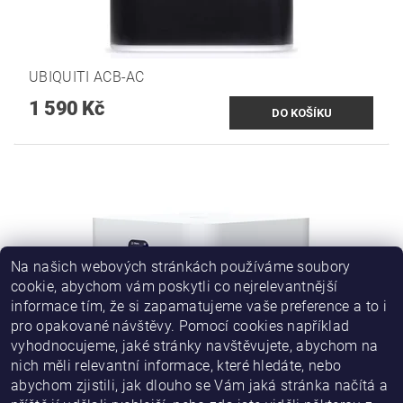
UBIQUITI ACB-AC
1 590 Kč
Na našich webových stránkách používáme soubory
cookie, abychom vám poskytli co nejrelevantnější
informace tím, že si zapamatujeme vaše preference a to i
pro opakované návštěvy. Pomocí cookies například
vyhodnocujeme, jaké stránky navštěvujete, abychom na
nich měli relevantní informace, které hledáte, nebo
abychom zjistili, jak dlouho se Vám jaká stránka načítá a
UBIQUITI UNIFI EXPRESS 7