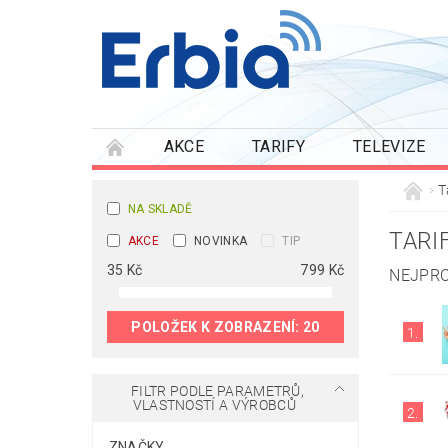
AKCE
TARIFY
TELEVIZE
T
NA SKLADĚ
TARI
AKCE
NOVINKA
TIP
35
Kč
799
Kč
NEJPRO
POLOŽEK K ZOBRAZENÍ:
20
1.
FILTR PODLE PARAMETRŮ,
VLASTNOSTÍ A VÝROBCŮ
2.
ZNAČKY