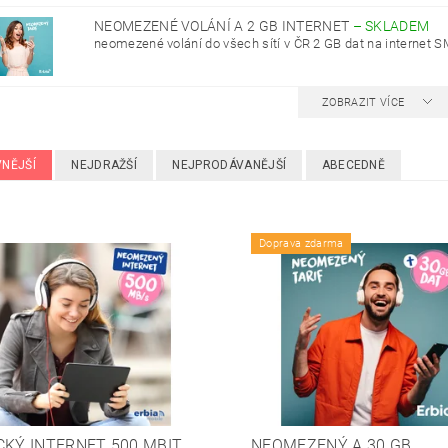
NEOMEZENÉ VOLÁNÍ A 2 GB INTERNET
–
SKLADEM
neomezené volání do všech sítí v ČR 2 GB dat na internet SM
ZOBRAZIT VÍCE
VNĚJŠÍ
NEJDRAŽŠÍ
NEJPRODÁVANĚJŠÍ
ABECEDNĚ
Doprava zdarma
CKÝ INTERNET 500 MBIT.
NEOMEZENÝ A 30 GB