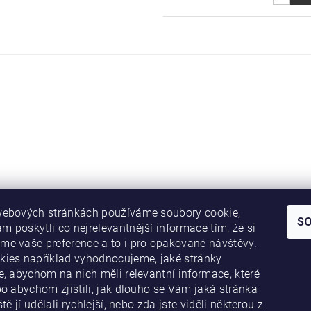
webových stránkách používáme soubory cookie,
S
 poskytli co nejrelevantnější informace tím, že si
e vaše preference a to i pro opakované návštěvy.
ACE PRO VÁS
ies například vyhodnocujeme, jaké stránky
e, abychom na nich měli relevantní informace, které
í podmínky
bo abychom zjistili, jak dlouho se Vám jaká stránka
 tarifů
ště jí udělali rychlejší, nebo zda jste viděli některou z
luha