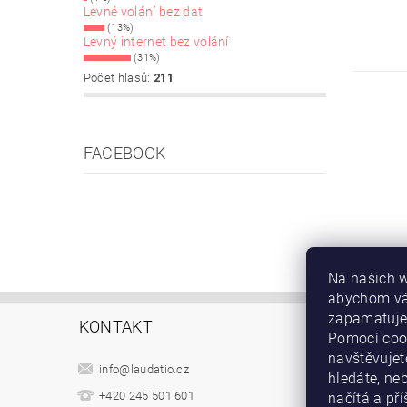
Levné volání bez dat
(13%)
Levný internet bez volání
(31%)
Počet hlasů:
211
FACEBOOK
Na našich 
abychom vám
zapamatujem
KONTAKT
INFORM
Pomocí cook
navštěvujet
Obchodn
info
@
laudatio.cz
hledáte, ne
Podmínky
+420 245 501 601
načítá a pří
Samoobs