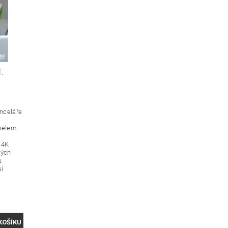
.
nceláře
belem.
ž 4K
ných
u
si