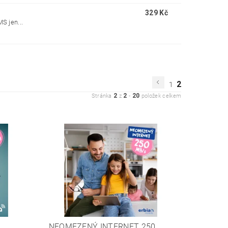
329 Kč
S jen...
2
1
2
2
20
Stránka
z
-
položek celkem
NEOMEZENÝ INTERNET 250