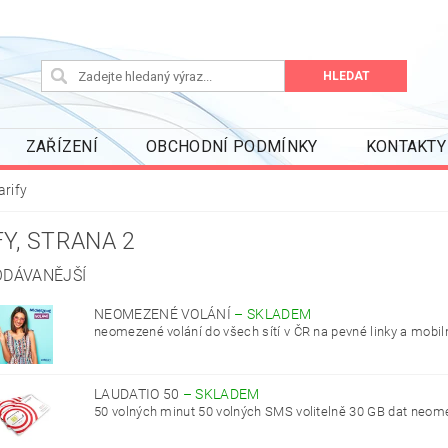
ZAŘÍZENÍ
OBCHODNÍ PODMÍNKY
KONTAKTY
arify
FY
, STRANA 2
DÁVANĚJŠÍ
NEOMEZENÉ VOLÁNÍ
–
SKLADEM
neomezené volání do všech sítí v ČR na pevné linky a mobilní
LAUDATIO 50
–
SKLADEM
50 volných minut 50 volných SMS volitelně 30 GB dat neome