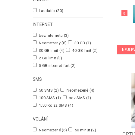
Laudatio
(20)
3.
INTERNET
bez internetu
(3)
Neomezený
(6)
30 GB
(1)
NEJLE
30 GB limit
(4)
40 GB limit
(2)
2 GB limit
(3)
5 GB internet furt
(2)
SMS
50 SMS
(2)
Neomezené
(4)
100 SMS
(1)
bez SMS
(1)
1,50 Kč za SMS
(4)
VOLÁNÍ
Neomezené
(6)
50 minut
(2)
OPTI