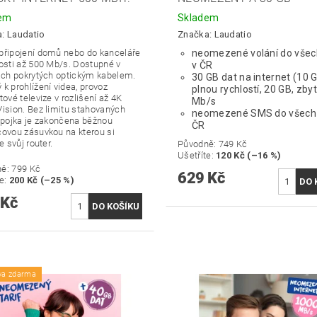
dem
Skladem
a:
Laudatio
Značka:
Laudatio
připojení domů nebo do kanceláře
neomezené volání do všech
losti až 500 Mb/s. Dostupné v
v ČR
tách pokrytých optickým kabelem.
30 GB dat na internet (10 
k prohlížení videa, provoz
plnou rychlostí, 20 GB, zby
tové televize v rozlišení až 4K
Mb/s
Vision. Bez limitu stahovaných
neomezené SMS do všech s
řípojka je zakončena běžnou
ČR
čovou zásuvkou na kterou si
te svůj router.
Původně:
749 Kč
Ušetříte
:
120 Kč (–16 %)
ně:
799 Kč
629 Kč
te
:
200 Kč (–25 %)
 Kč
va zdarma