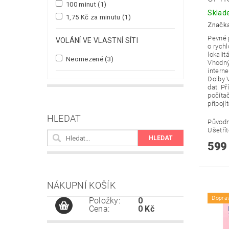
100 minut
(1)
Skla
1,75 Kč za minutu
(1)
Značk
Pevné 
VOLÁNÍ VE VLASTNÍ SÍTI
o rych
lokali
Neomezené
(3)
Vhodný 
interne
Dolby 
dat. P
počíta
připojí
HLEDAT
Původ
Ušetří
599
NÁKUPNÍ KOŠÍK
Dopra
Položky:
0
Cena:
0 Kč