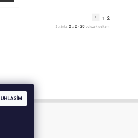
2
1
2
2
20
Stránka
z
-
položek celkem
OUHLASÍM