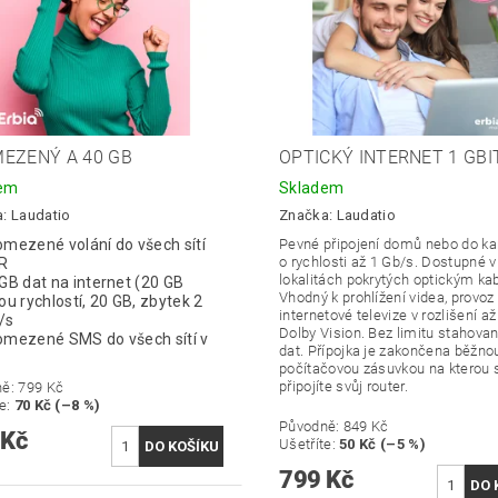
EZENÝ A 40 GB
OPTICKÝ INTERNET 1 GBIT
dem
Skladem
a:
Laudatio
Značka:
Laudatio
mezené volání do všech sítí
Pevné připojení domů nebo do ka
o rychlosti až 1 Gb/s. Dostupné v
ČR
lokalitách pokrytých optickým ka
GB dat na internet (20 GB
Vhodný k prohlížení videa, provoz
ou rychlostí, 20 GB, zbytek 2
internetové televize v rozlišení a
/s
Dolby Vision. Bez limitu stahova
omezené SMS do všech sítí v
dat. Přípojka je zakončena běžno
počítačovou zásuvkou na kterou 
připojíte svůj router.
ně:
799 Kč
te
:
70 Kč (–8 %)
Původně:
849 Kč
 Kč
Ušetříte
:
50 Kč (–5 %)
799 Kč