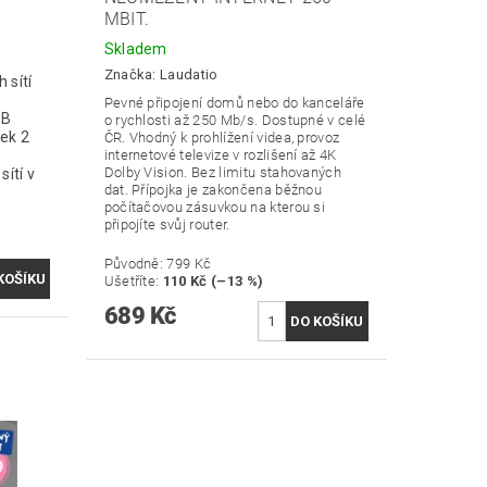
MBIT.
Skladem
Značka:
Laudatio
 sítí
Pevné připojení domů nebo do kanceláře
GB
o rychlosti až 250 Mb/s. Dostupné v celé
tek 2
ČR. Vhodný k prohlížení videa, provoz
internetové televize v rozlišení až 4K
Dolby Vision. Bez limitu stahovaných
ítí v
dat. Přípojka je zakončena běžnou
počítačovou zásuvkou na kterou si
připojíte svůj router.
Původně:
799 Kč
Ušetříte
:
110 Kč (–13 %)
689 Kč