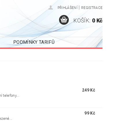
|
PŘIHLÁŠENÍ
REGISTRACE
KOŠÍK:
0 Kč
PODMÍNKY TARIFŮ
249 Kč
 telefony...
99 Kč
zené...