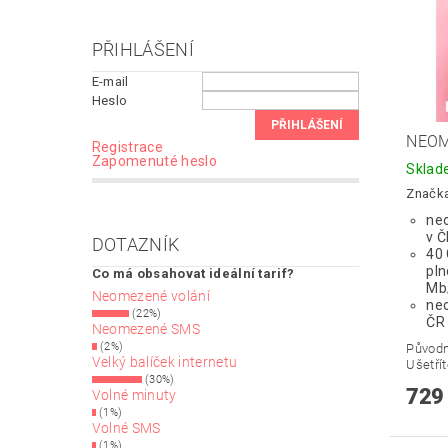
PŘIHLÁŠENÍ
E-mail
Heslo
NEOM
Registrace
Zapomenuté heslo
Skla
Značk
neo
v 
DOTAZNÍK
40 
pln
Co má obsahovat ideální tarif?
Mb
Neomezené volání
ne
(22%)
ČR
Neomezené SMS
(2%)
Původ
Velký balíček internetu
Ušetří
(30%)
729
Volné minuty
(1%)
Volné SMS
(1%)