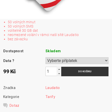
50 volných minut
50 volných SMS
volitelně 30 GB dat
neomezené volání v rámci naší sítě Laudatio
bez závazku
Dostupnost
Skladem
Data
?
99 Kč
Značka
Laudatio
Kategorie
Tarify
Dotaz