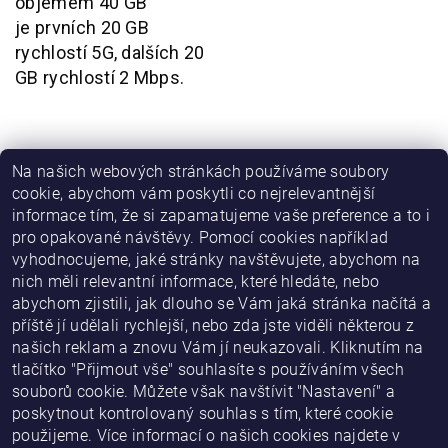
objemem 40 GB
je prvních 20 GB
rychlostí 5G, dalších 20
GB rychlostí 2 Mbps.
Na našich webových stránkách používáme soubory
Volání (?)
50 minut
cookie, abychom vám poskytli co nejrelevantnější
Internet (?)
30 GB
informace tím, že si zapamatujeme vaše preference a to i
Volání ve vlastní síti (?)
Neomezené
pro opakované návštěvy. Pomocí cookies například
vyhodnocujeme, jaké stránky navštěvujete, abychom na
SMS (?)
50 SMS
nich měli relevantní informace, které hledáte, nebo
Buďte první, kdo napíše příspěvek k této položce.
abychom zjistili, jak dlouho se Vám jaká stránka načítá a
příště jí udělali rychlejší, nebo zda jste viděli některou z
Přidat komentář
našich reklam a znovu Vám jí neukazovali. Kliknutím na
tlačítko "Přijmout vše" souhlasíte s používáním všech
souborů cookie. Můžete však navštívit "Nastavení" a
poskytnout kontrolovaný souhlas s tím, které cookie
použijeme. Více informací o našich cookies najdete v